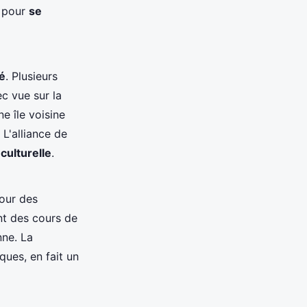
l pour
se
té
. Plusieurs
c vue sur la
e île voisine
 L'alliance de
culturelle
.
pour des
nt des cours de
nne. La
ques, en fait un