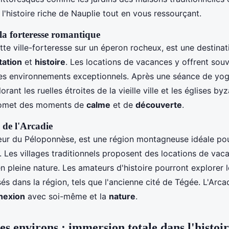
 l'histoire riche de Nauplie tout en vous ressourçant.
a forteresse romantique
te ville-forteresse sur un éperon rocheux, est une destinat
tation
et
histoire
. Les locations de vacances y offrent sou
s environnements exceptionnels. Après une séance de yog
lorant les ruelles étroites de la vieille ville et les églises by
omet des moments de
calme
et de
découverte
.
de l'Arcadie
œur du Péloponnèse, est une région montagneuse idéale po
e. Les villages traditionnels proposent des locations de va
 pleine nature. Les amateurs d'histoire pourront explorer l
és dans la région, tels que l'ancienne cité de Tégée. L'Arcad
nexion
avec soi-même et la
nature
.
es environs : immersion totale dans l'histoi