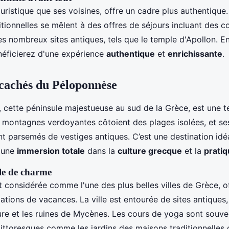
ristique que ses voisines, offre un cadre plus authentique. I
itionnelles se mêlent à des offres de séjours incluant des 
es nombreux sites antiques, tels que le temple d'Apollon. E
éficierez d'une expérience
authentique
et
enrichissante
.
 cachés du Péloponnèse
 cette péninsule majestueuse au sud de la Grèce, est une t
s montagnes verdoyantes côtoient des plages isolées, et ses
nt parsemés de vestiges antiques. C’est une destination idé
t une
immersion totale
dans la
culture grecque
et la
prati
lle de charme
t considérée comme l'une des plus belles villes de Grèce, o
ations de vacances. La ville est entourée de sites antique
ure et les ruines de Mycènes. Les cours de yoga sont souve
pittoresques comme les jardins des maisons traditionnelles