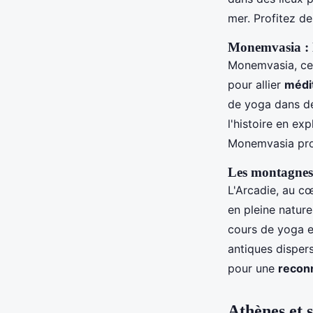
mer. Profitez de
Monemvasia : l
Monemvasia, cet
pour allier
médi
de yoga dans de
l'histoire en exp
Monemvasia pr
Les montagnes 
L'Arcadie, au c
en pleine natur
cours de yoga en
antiques dispers
pour une
recon
Athènes et s