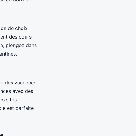
ion de choix
vent des cours
a, plongez dans
zantines.
ur des vacances
cances avec des
es sites
ie est parfaite
re