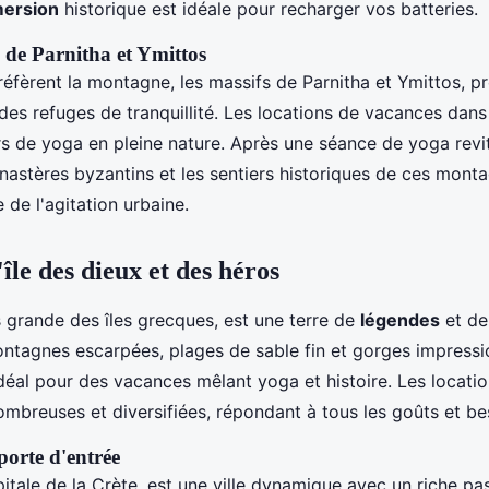
ersion
historique est idéale pour recharger vos batteries.
de Parnitha et Ymittos
réfèrent la montagne, les massifs de Parnitha et Ymittos, p
des refuges de tranquillité. Les locations de vacances dans
rs de yoga en pleine nature. Après une séance de yoga revit
nastères byzantins et les sentiers historiques de ces monta
 de l'agitation urbaine.
'île des dieux et des héros
s grande des îles grecques, est une terre de
légendes
et d
ontagnes escarpées, plages de sable fin et gorges impressio
idéal pour des vacances mêlant yoga et histoire. Les locat
ombreuses et diversifiées, répondant à tous les goûts et be
porte d'entrée
pitale de la Crète, est une ville dynamique avec un riche pa