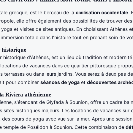
tale grecque, est le berceau de la
civilisation occidentale
. 
opole, elle offre également des possibilités de trouver des
 yoga et visites de sites antiques. En choisissant Athènes e
immersion totale dans l'histoire tout en prenant soin de v
 historique
er historique d'Athènes, est un lieu où tradition et modernité
ocations de vacances dans ce quartier pittoresque propo
s terrasses ou dans leurs jardins. Vous serez à deux pas de
fait pour combiner
séances de yoga
et
découvertes arché
 la Riviera athénienne
ienne, s'étendant de Glyfada à Sounion, offre un cadre baln
 sites historiques majeurs. Les locations de vacances sur ce
t des cours de yoga avec vue sur la mer. Après une sessio
 le temple de Poséidon à Sounion. Cette combinaison de
dé