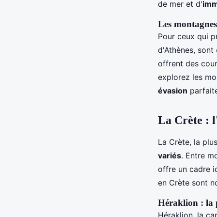
de mer et d'
imm
Les montagnes 
Pour ceux qui p
d'Athènes, sont 
offrent des cou
explorez les mo
évasion
parfaite
La Crète : l
La Crète, la plu
variés
. Entre m
offre un cadre 
en Crète sont n
Héraklion : la 
Héraklion, la ca