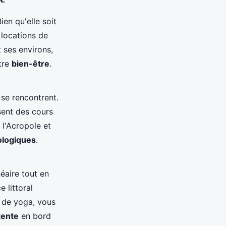
Bien qu'elle soit
 locations de
t ses environs,
otre
bien-être
.
 se rencontrent.
sent des cours
 l'Acropole et
ologiques
.
éaire tout en
 littoral
n de yoga, vous
tente
en bord