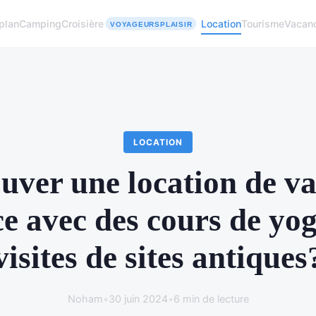
plan
Camping
Croisière
Location
Tourisme
Vacan
LOCATION
uver une location de v
e avec des cours de yog
visites de sites antiques
Noham
•
30 juin 2024
•
6 min de lecture