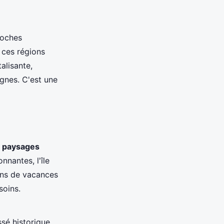
roches
 ces régions
alisante,
gnes. C'est une
e
paysages
nnantes, l'île
ions de vacances
soins.
ssé historique.