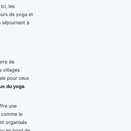
ci, les
cours de yoga et
n séjournant à
erre de
 villages
ale pour ceux
que du yoga
.
ffre une
s, comme le
nt organisés
 ou en bord de