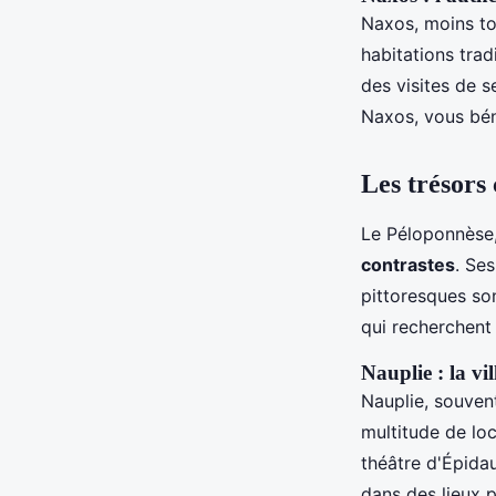
Naxos, moins tou
habitations trad
des visites de s
Naxos, vous bén
Les trésors
Le Péloponnèse,
contrastes
. Se
pittoresques so
qui recherchen
Nauplie : la vi
Nauplie, souven
multitude de loc
théâtre d'Épida
dans des lieux 