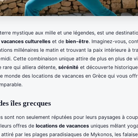
terre mystique aux mille et une légendes, est une destinati
e
vacances culturelles
et de
bien-être
. Imaginez-vous, con
sations millénaires le matin et trouvant la paix intérieure à t
-midi. Cette combinaison unique attire de plus en plus de vi
e rare qui alliera détente,
sérénité
et découverte historiqu
e monde des locations de vacances en Grèce qui vous offr
mparable.
des îles grecques
es sont non seulement réputées pour leurs paysages à coupe
 leurs offres de
locations de vacances
uniques mêlant yoga 
attiré par les plages paradisiaques de Mykonos, les falais