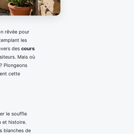
on rêvée pour
templant les
ravers des
cours
siteurs. Mais où
e? Plongeons
ent cette
r le souffle
et histoire.
es blanches de