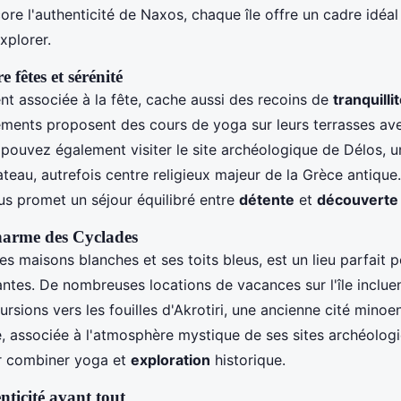
ore l'authenticité de Naxos, chaque île offre un cadre idéa
xplorer.
 fêtes et sérénité
t associée à la fête, cache aussi des recoins de
tranquilli
tements proposent des cours de yoga sur leurs terrasses ave
pouvez également visiter le site archéologique de Délos, un
teau, autrefois centre religieux majeur de la Grèce antique.
ous promet un séjour équilibré entre
détente
et
découverte 
charme des Cyclades
es maisons blanches et ses toits bleus, est un lieu parfait 
ntes. De nombreuses locations de vacances sur l'île inclue
rsions vers les fouilles d'Akrotiri, une ancienne cité minoe
le, associée à l'atmosphère mystique de ses sites archéologi
r combiner yoga et
exploration
historique.
nticité avant tout