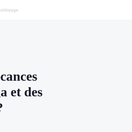
ce
Voyage
acances
a et des
?