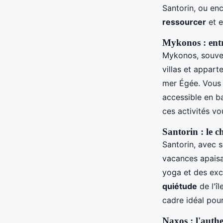
Santorin, ou enc
ressourcer
et e
Mykonos : entre
Mykonos, souven
villas et appar
mer Égée. Vous 
accessible en ba
ces activités v
Santorin : le 
Santorin, avec s
vacances apaisa
yoga et des excu
quiétude
de l'î
cadre idéal pou
Naxos : l'authe