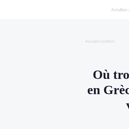
Actu
Bon 
Accueil
›
Location
Où tro
en Grèc