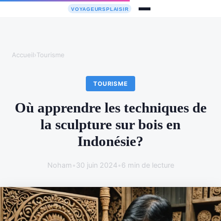
Accueil
›
Tourisme
TOURISME
Où apprendre les techniques de
la sculpture sur bois en
Indonésie?
Noham
•
30 juin 2024
•
6 min de lecture