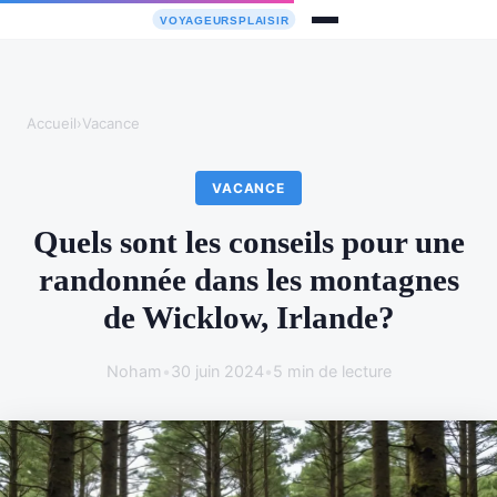
Accueil
›
Vacance
VACANCE
Quels sont les conseils pour une
randonnée dans les montagnes
de Wicklow, Irlande?
Noham
•
30 juin 2024
•
5 min de lecture